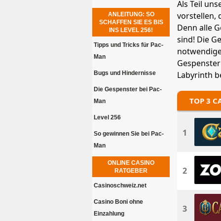
Als Teil un
vorstellen,
ANLEITUNG: SO
SCHAFFEN SIE ES BIS
Denn alle G
INS LEVEL 256!
sind! Die G
Tipps und Tricks für Pac-
notwendige
Man
Gespenstern
Bugs und Hindernisse
Labyrinth 
Die Gespenster bei Pac-
TOP 3 C
Man
Level 256
1
So gewinnen Sie bei Pac-
Man
ONLINE CASINO
2
RATGEBER
Casinoschweiz.net
Casino Boni ohne
3
Einzahlung