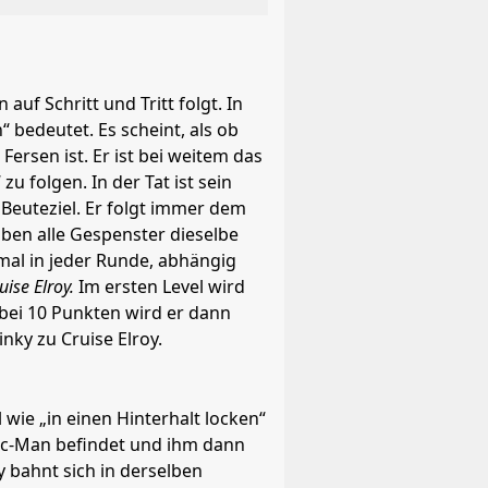
uf Schritt und Tritt folgt. In
“ bedeutet. Es scheint, als ob
ersen ist. Er ist bei weitem das
u folgen. In der Tat ist sein
Beuteziel. Er folgt immer dem
ben alle Gespenster dieselbe
mal in jeder Runde, abhängig
uise Elroy.
Im ersten Level wird
 bei 10 Punkten wird er dann
inky zu Cruise Elroy.
 wie „in einen Hinterhalt locken“
Pac-Man befindet und ihm dann
 bahnt sich in derselben