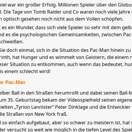
iel war ein großer Erfolg. Millionen Spieler über den Glob
il. Die Tage von Tomb Raider und Co waren noch viele Jahre
 optisch gesehen noch nicht aus dem Vollen schöpfen.
 es ein Wunder, dass sich viele Spieler so sehr mit dem gelb
sind es die psychologischen Gemeinsamkeiten, zwischen Pac-
chweißen.
ie doch einmal, sich in die Situation des Pac-Man hinein zu
inth, hat Hunger und es wimmelt von Geistern, die einem n
ieser Situation zu entkommen, auch wenn das bedeutet, hu
s einem schlecht wird!
ar Pac-Man
lber Ball in den Straßen herumrollt und dabei seinen Bal
Zum 35. Geburtstag bekam der Videospielheld seinen eigenen
elten „Tyrion Lannister“ Peter Dinklage und die Entwickle
die Straßen von New York fraß.
l so einfach aufgebaut, aber so schwer zu meistern ist, hat 
der versucht so weit wie möglich in die tiefen Level des Spi