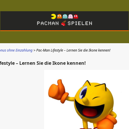
onus ohne Einzahlung
Pac-Man Lifestyle – Lernen Sie die Ikone kennen!
estyle – Lernen Sie die Ikone kennen!