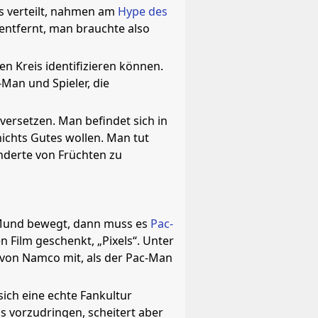
us verteilt, nahmen am
Hype des
 entfernt, man brauchte also
en Kreis identifizieren können.
Man und Spieler, die
 versetzen. Man befindet sich in
ichts Gutes wollen. Man tut
nderte von Früchten zu
l-Mund bewegt, dann muss es
Pac-
 Film geschenkt, „Pixels“. Unter
r von Namco mit, als der Pac-Man
sich eine echte Fankultur
els vorzudringen, scheitert aber