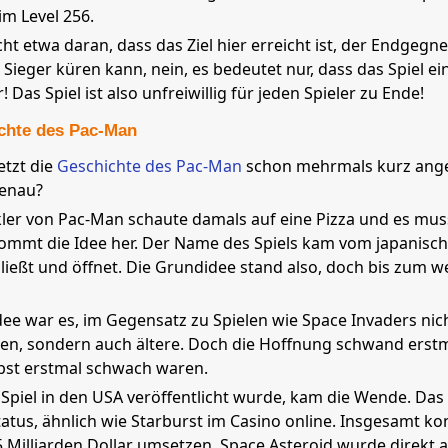
im Level 256.
icht etwa daran, dass das Ziel hier erreicht ist, der Endgeg
 Sieger küren kann, nein, es bedeutet nur, dass das Spiel ein
 Das Spiel ist also unfreiwillig für jeden Spieler zu Ende!
chte des Pac-Man
etzt die
Geschichte des Pac-Man
schon mehrmals kurz anger
enau?
ler von Pac-Man schaute damals auf eine Pizza und es mus
kommt die Idee her. Der Name des Spiels kam vom japanisc
hließt und öffnet. Die Grundidee stand also, doch bis zum
ee war es, im Gegensatz zu Spielen wie Space Invaders nich
n, sondern auch ältere. Doch die Hoffnung schwand erstma
lbst erstmal schwach waren.
s Spiel in den USA veröffentlicht wurde, kam die Wende. Das 
tatus, ähnlich wie Starburst im Casino online. Insgesamt ko
5 Milliarden Dollar umsetzen. Space Asteroid wurde direkt 