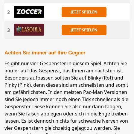
2
JETZT SPIELEN
3
JETZT SPIELEN
Achten Sie immer auf Ihre Gegner
Es gibt nur vier Gespenster in diesem Spiel. Achten Sie
immer auf das Gespenst, das Ihnen am nächsten ist.
Besonders aufpassen sollten Sie auf Blinky (Rot) und
Pinky (Pink), denn diese sind am schnellsten und somit
am gefährlichsten. In den meisten Pac-Man Versionen
sind Sie jedoch immer noch einen Tick schneller als die
Gespenster. Diese können Sie also nur dann fangen,
wenn Sie falsch abbiegen oder sich in die Enge treiben
lassen. Es ist dennoch nichts für schwache Nerven von
vier Gespenstern gleichzeitig gejagt zu werden. Sie