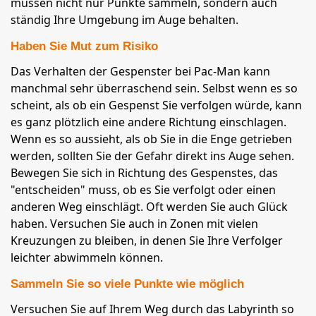
müssen nicht nur Punkte sammeln, sondern auch
ständig Ihre Umgebung im Auge behalten.
Haben Sie Mut zum Risiko
Das Verhalten der Gespenster bei Pac-Man kann
manchmal sehr überraschend sein. Selbst wenn es so
scheint, als ob ein Gespenst Sie verfolgen würde, kann
es ganz plötzlich eine andere Richtung einschlagen.
Wenn es so aussieht, als ob Sie in die Enge getrieben
werden, sollten Sie der Gefahr direkt ins Auge sehen.
Bewegen Sie sich in Richtung des Gespenstes, das
"entscheiden" muss, ob es Sie verfolgt oder einen
anderen Weg einschlägt. Oft werden Sie auch Glück
haben. Versuchen Sie auch in Zonen mit vielen
Kreuzungen zu bleiben, in denen Sie Ihre Verfolger
leichter abwimmeln können.
Sammeln Sie so viele Punkte wie möglich
Versuchen Sie auf Ihrem Weg durch das Labyrinth so